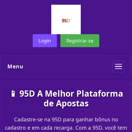
Login
Registrar-se
Menu
📱 95D A Melhor Plataforma
de Apostas
Cadastre-se na 95D para ganhar bônus no
cadastro e em cada recarga. Com a 95D, você tem