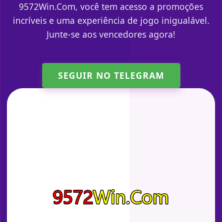
9572Win.Com, você tem acesso a promoções
incríveis e uma experiência de jogo inigualável.
Junte-se aos vencedores agora!
SEGUIR NO TELEGRAM