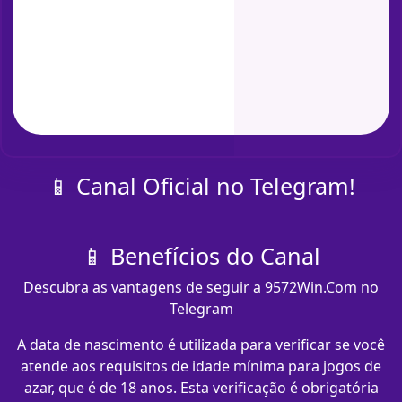
📱 Canal Oficial no Telegram!
📱 Benefícios do Canal
Descubra as vantagens de seguir a 9572Win.Com no
Telegram
A data de nascimento é utilizada para verificar se você
atende aos requisitos de idade mínima para jogos de
azar, que é de 18 anos. Esta verificação é obrigatória