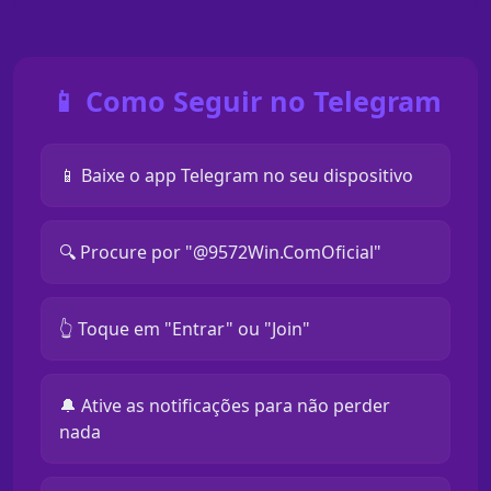
📱 Como Seguir no Telegram
📱 Baixe o app Telegram no seu dispositivo
🔍 Procure por "@9572Win.ComOficial"
👆 Toque em "Entrar" ou "Join"
🔔 Ative as notificações para não perder
nada