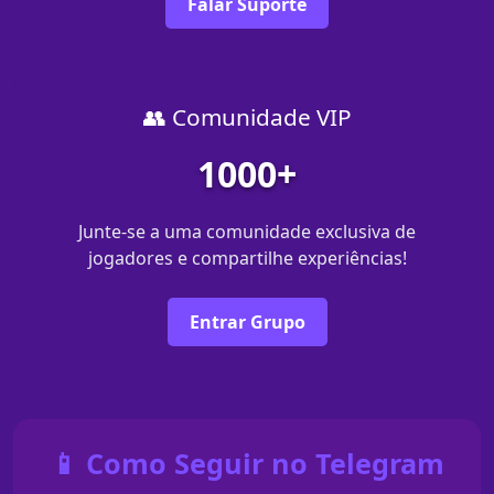
Falar Suporte
👥 Comunidade VIP
1000+
Junte-se a uma comunidade exclusiva de
jogadores e compartilhe experiências!
Entrar Grupo
📱 Como Seguir no Telegram