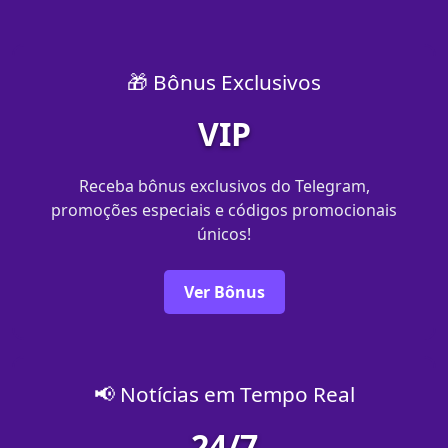
🎁 Bônus Exclusivos
VIP
Receba bônus exclusivos do Telegram,
promoções especiais e códigos promocionais
únicos!
Ver Bônus
📢 Notícias em Tempo Real
24/7