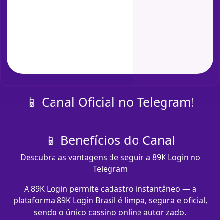
📱 Canal Oficial no Telegram!
📱 Benefícios do Canal
Descubra as vantagens de seguir a 89K Login no
Telegram
A 89K Login permite cadastro instantâneo — a
plataforma 89K Login Brasil é limpa, segura e oficial,
sendo o único cassino online autorizado.