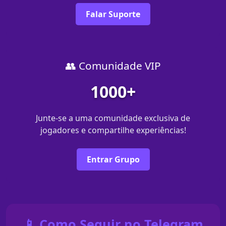
Falar Suporte
👥 Comunidade VIP
1000+
Junte-se a uma comunidade exclusiva de
jogadores e compartilhe experiências!
Entrar Grupo
📱 Como Seguir no Telegram