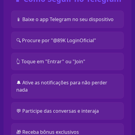
📱 Baixe o app Telegram no seu dispositivo
🔍 Procure por "@89K LoginOficial"
👆 Toque em "Entrar" ou "Join"
🔔 Ative as notificações para não perder
nada
💬 Participe das conversas e interaja
🎁 Receba bônus exclusivos