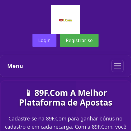
Login
Registrar-se
Menu
📱 89F.Com A Melhor
Plataforma de Apostas
Cadastre-se na 89F.Com para ganhar bônus no
cadastro e em cada recarga. Com a 89F.Com, você