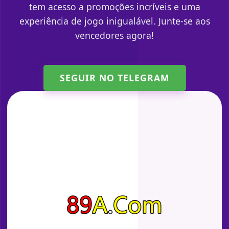
tem acesso a promoções incríveis e uma
experiência de jogo inigualável. Junte-se aos
vencedores agora!
SEGUIR NO TELEGRAM