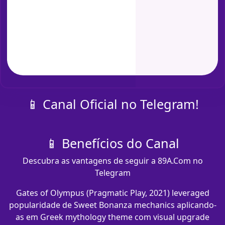
📱 Canal Oficial no Telegram!
📱 Benefícios do Canal
Descubra as vantagens de seguir a 89A.Com no
Telegram
Gates of Olympus (Pragmatic Play, 2021) leveraged
popularidade de Sweet Bonanza mechanics aplicando-
as em Greek mythology theme com visual upgrade