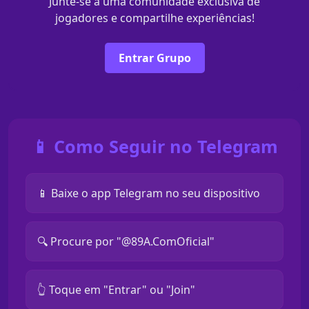
Junte-se a uma comunidade exclusiva de
jogadores e compartilhe experiências!
Entrar Grupo
📱 Como Seguir no Telegram
📱 Baixe o app Telegram no seu dispositivo
🔍 Procure por "@89A.ComOficial"
👆 Toque em "Entrar" ou "Join"