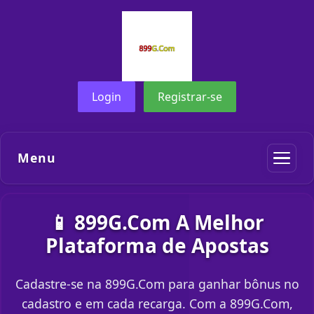
Login
Registrar-se
Menu
📱 899G.Com A Melhor
Plataforma de Apostas
Cadastre-se na 899G.Com para ganhar bônus no
cadastro e em cada recarga. Com a 899G.Com,