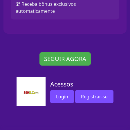
🎁 Receba bônus exclusivos
automaticamente
SEGUIR AGORA
Acessos
Login
Registrar-se