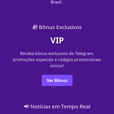
Brasil .
🎁 Bônus Exclusivos
VIP
Receba bônus exclusivos do Telegram,
promoções especiais e códigos promocionais
únicos!
Ver Bônus
📢 Notícias em Tempo Real