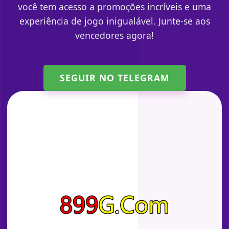
você tem acesso a promoções incríveis e uma
experiência de jogo inigualável. Junte-se aos
vencedores agora!
SEGUIR NO TELEGRAM