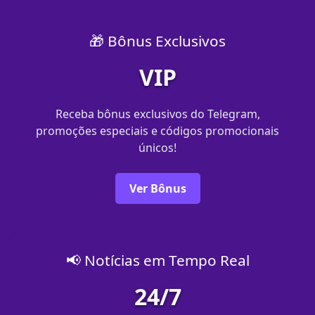
🎁 Bônus Exclusivos
VIP
Receba bônus exclusivos do Telegram,
promoções especiais e códigos promocionais
únicos!
Ver Bônus
📢 Notícias em Tempo Real
24/7