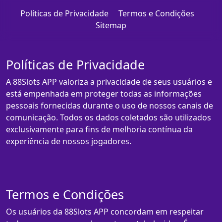
Políticas de Privacidade
Termos e Condições
Sitemap
Políticas de Privacidade
A 88Slots APP valoriza a privacidade de seus usuários e
está empenhada em proteger todas as informações
pessoais fornecidas durante o uso de nossos canais de
comunicação. Todos os dados coletados são utilizados
exclusivamente para fins de melhoria contínua da
experiência de nossos jogadores.
Termos e Condições
Os usuários da 88Slots APP concordam em respeitar