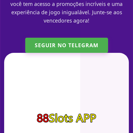
você tem acesso a promoções incríveis e uma
experiência de jogo inigualável. Junte-se aos
vencedores agora!
SEGUIR NO TELEGRAM