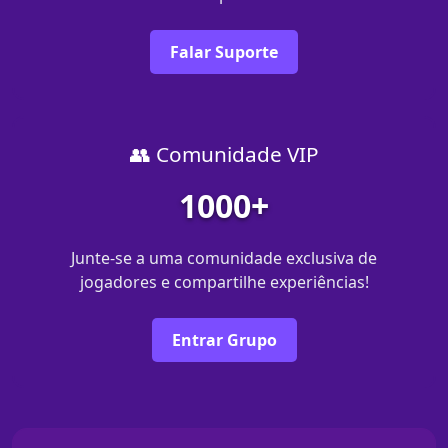
Falar Suporte
👥 Comunidade VIP
1000+
Junte-se a uma comunidade exclusiva de
jogadores e compartilhe experiências!
Entrar Grupo