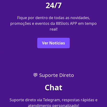
24/7
Fique por dentro de todas as novidades,
promoções e eventos da 88Slots APP em tempo
real!
Ver Notícias
💬 Suporte Direto
Chat
Suporte direto via Telegram, respostas rápidas e
atendimento personalizado!