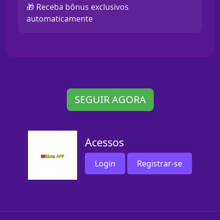
🎁 Receba bônus exclusivos
automaticamente
SEGUIR AGORA
Acessos
Login
Registrar-se