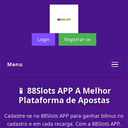
Login
Registrar-se
Menu
📱 88Slots APP A Melhor
Plataforma de Apostas
Cadastre-se na 88Slots APP para ganhar bônus no
cadastro e em cada recarga. Com a 88Slots APP,