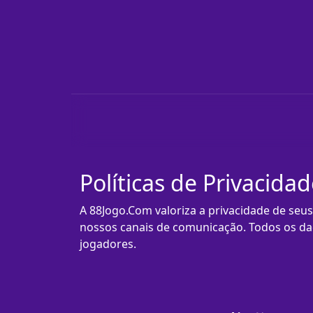
Políticas de Privacida
A 88Jogo.Com valoriza a privacidade de seu
nossos canais de comunicação. Todos os dad
jogadores.