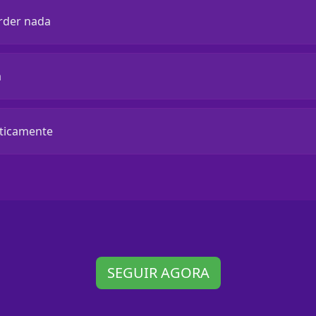
erder nada
a
aticamente
SEGUIR AGORA