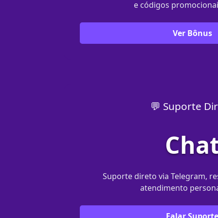
e códigos promocionai
Ver Bônus
💬 Suporte Di
Cha
Suporte direto via Telegram, r
atendimento persona
Falar Suport