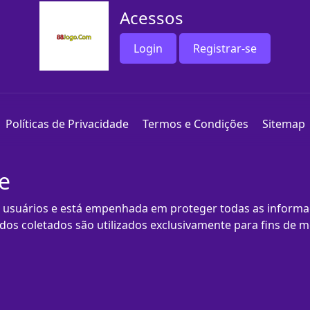
Acessos
Login
Registrar-se
Políticas de Privacidade
Termos e Condições
Sitemap
de
s usuários e está empenhada em proteger todas as informa
os coletados são utilizados exclusivamente para fins de m