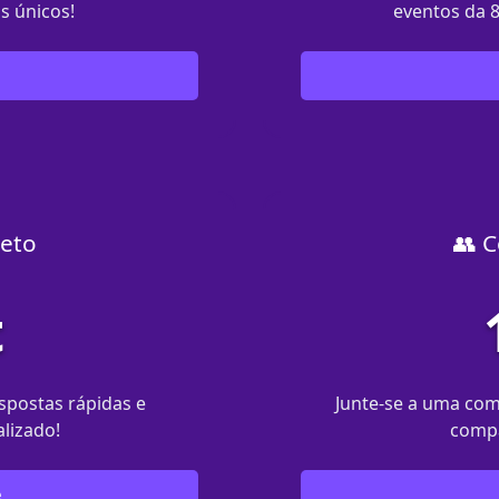
s únicos!
eventos da 
reto
👥 
t
espostas rápidas e
Junte-se a uma com
lizado!
compa
e