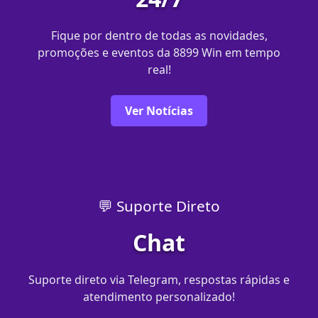
Fique por dentro de todas as novidades,
promoções e eventos da 8899 Win em tempo
real!
Ver Notícias
💬 Suporte Direto
Chat
Suporte direto via Telegram, respostas rápidas e
atendimento personalizado!