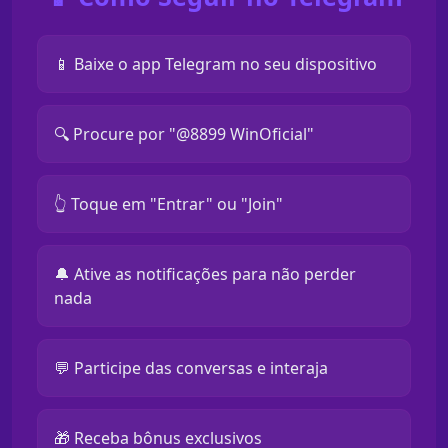
📱 Baixe o app Telegram no seu dispositivo
🔍 Procure por "@8899 WinOficial"
👆 Toque em "Entrar" ou "Join"
🔔 Ative as notificações para não perder
nada
💬 Participe das conversas e interaja
🎁 Receba bônus exclusivos