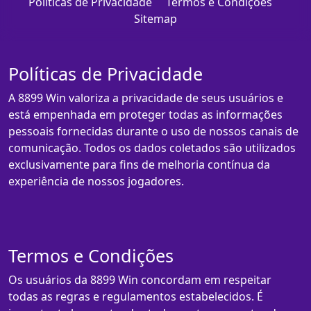
Políticas de Privacidade
Termos e Condições
Sitemap
Políticas de Privacidade
A 8899 Win valoriza a privacidade de seus usuários e
está empenhada em proteger todas as informações
pessoais fornecidas durante o uso de nossos canais de
comunicação. Todos os dados coletados são utilizados
exclusivamente para fins de melhoria contínua da
experiência de nossos jogadores.
Termos e Condições
Os usuários da 8899 Win concordam em respeitar
todas as regras e regulamentos estabelecidos. É