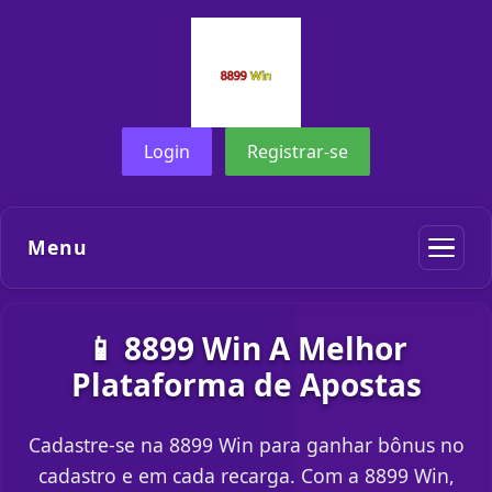
Login
Registrar-se
Menu
📱 8899 Win A Melhor
Plataforma de Apostas
Cadastre-se na 8899 Win para ganhar bônus no
cadastro e em cada recarga. Com a 8899 Win,