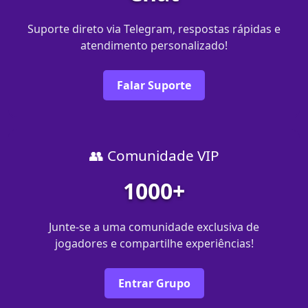
Suporte direto via Telegram, respostas rápidas e
atendimento personalizado!
Falar Suporte
👥 Comunidade VIP
1000+
Junte-se a uma comunidade exclusiva de
jogadores e compartilhe experiências!
Entrar Grupo