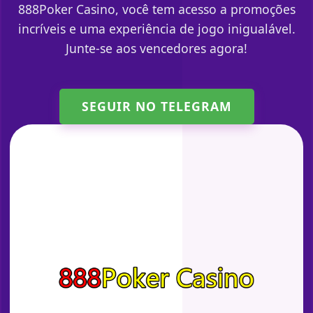
888Poker Casino, você tem acesso a promoções
incríveis e uma experiência de jogo inigualável.
Junte-se aos vencedores agora!
SEGUIR NO TELEGRAM