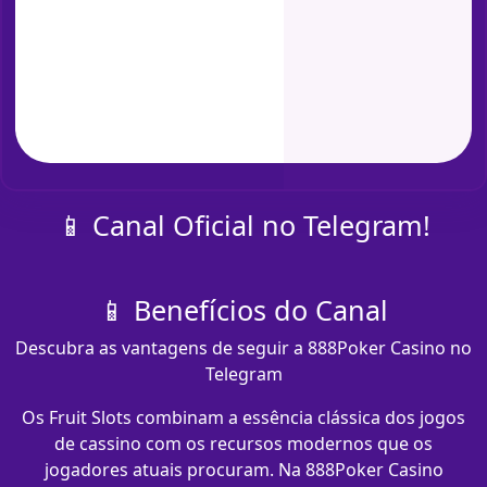
📱 Canal Oficial no Telegram!
📱 Benefícios do Canal
Descubra as vantagens de seguir a 888Poker Casino no
Telegram
Os Fruit Slots combinam a essência clássica dos jogos
de cassino com os recursos modernos que os
jogadores atuais procuram. Na 888Poker Casino