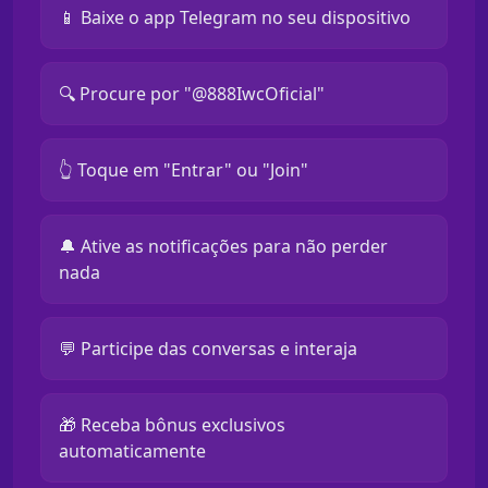
📱 Baixe o app Telegram no seu dispositivo
🔍 Procure por "@888IwcOficial"
👆 Toque em "Entrar" ou "Join"
🔔 Ative as notificações para não perder
nada
💬 Participe das conversas e interaja
🎁 Receba bônus exclusivos
automaticamente