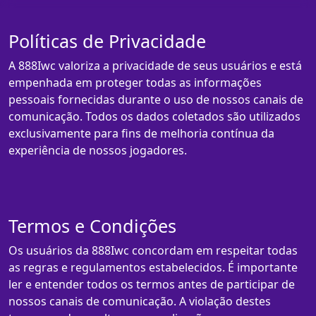
Políticas de Privacidade
A 888Iwc valoriza a privacidade de seus usuários e está
empenhada em proteger todas as informações
pessoais fornecidas durante o uso de nossos canais de
comunicação. Todos os dados coletados são utilizados
exclusivamente para fins de melhoria contínua da
experiência de nossos jogadores.
Termos e Condições
Os usuários da 888Iwc concordam em respeitar todas
as regras e regulamentos estabelecidos. É importante
ler e entender todos os termos antes de participar de
nossos canais de comunicação. A violação destes