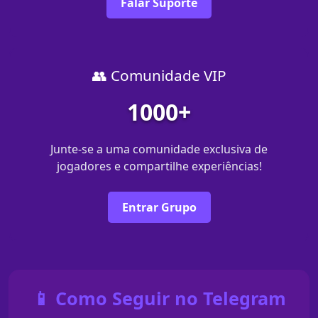
Falar Suporte
👥 Comunidade VIP
1000+
Junte-se a uma comunidade exclusiva de
jogadores e compartilhe experiências!
Entrar Grupo
📱 Como Seguir no Telegram