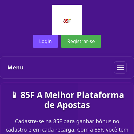
Login
Registrar-se
Menu
📱 85F A Melhor Plataforma
de Apostas
Cadastre-se na 85F para ganhar bônus no
cadastro e em cada recarga. Com a 85F, você tem