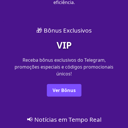
eficiência.
🎁 Bônus Exclusivos
VIP
Receba bônus exclusivos do Telegram,
promoções especiais e códigos promocionais
únicos!
Ver Bônus
📢 Notícias em Tempo Real