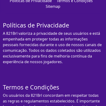
Políticas de Privacidade
Termos e Condições
Sitemap
Políticas de Privacidade
A 821Brl valoriza a privacidade de seus usuários e está
empenhada em proteger todas as informações
pessoais fornecidas durante o uso de nossos canais de
comunicação. Todos os dados coletados são utilizados
exclusivamente para fins de melhoria contínua da
experiência de nossos jogadores.
Termos e Condições
Os usuários da 821Brl concordam em respeitar todas
as regras e regulamentos estabelecidos. É importante