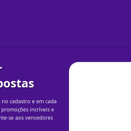
r
postas
 no cadastro e em cada
 promoções incríveis e
unte-se aos vencedores