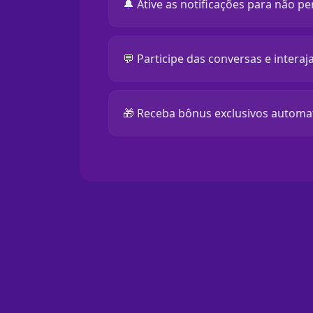
🔔 Ative as notificações para não p
💬 Participe das conversas e interaj
🎁 Receba bônus exclusivos autom