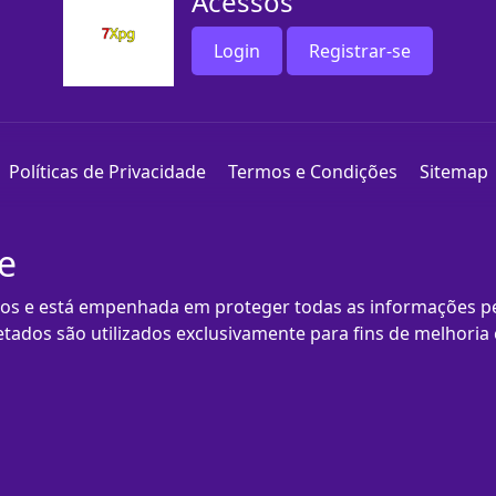
Acessos
Login
Registrar-se
Políticas de Privacidade
Termos e Condições
Sitemap
de
rios e está empenhada em proteger todas as informações p
tados são utilizados exclusivamente para fins de melhoria