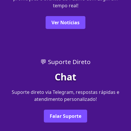
tempo real!
Ver Notícias
💬 Suporte Direto
Chat
Suporte direto via Telegram, respostas rápidas e
atendimento personalizado!
Falar Suporte