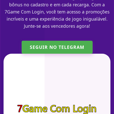
bônus no cadastro e em cada recarga. Com a
7Game Com Login, você tem acesso a promoções
incríveis e uma experiência de jogo inigualável.
Junte-se aos vencedores agora!
SEGUIR NO TELEGRAM