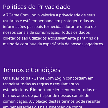
Políticas de Privacidade
A 7Game Com Login valoriza a privacidade de seus
usuários e está empenhada em proteger todas as
informações pessoais fornecidas durante o uso de
nossos canais de comunicação. Todos os dados
coletados são utilizados exclusivamente para fins de
melhoria contínua da experiência de nossos jogadores.
Termos e Condições
Os usuários da 7Game Com Login concordam em
respeitar todas as regras e regulamentos
estabelecidos. É importante ler e entender todos os
termos antes de participar de nossos canais de
comunicação. A violação destes termos pode resultar
em penalizações ou na suspensão da conta.