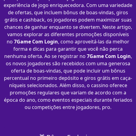
experiência de jogo enriquecedora. Com uma variedade
de ofertas, que incluem bônus de boas-vindas, giros
grátis e cashback, os jogadores podem maximizar suas
chances de ganhar enquanto se divertem. Neste artigo,
vamos explorar as diferentes promoções disponíveis
no
7Game Com Login
, como aproveitá-las da melhor
forma e dicas para garantir que você não perca
nenhuma oferta. Ao se registrar no
7Game Com Login
,
os novos jogadores são recebidos com uma generosa
oferta de boas-vindas, que pode incluir um bônus
percentual no primeiro depósito e giros grátis em caça-
níqueis selecionados. Além disso, o cassino oferece
promoções regulares que variam de acordo com a
época do ano, como eventos especiais durante feriados
ou competições entre jogadores, pro.