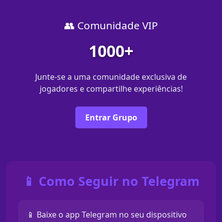
👥 Comunidade VIP
1000+
Junte-se a uma comunidade exclusiva de
jogadores e compartilhe experiências!
Entrar Grupo
📱 Como Seguir no Telegram
📱 Baixe o app Telegram no seu dispositivo