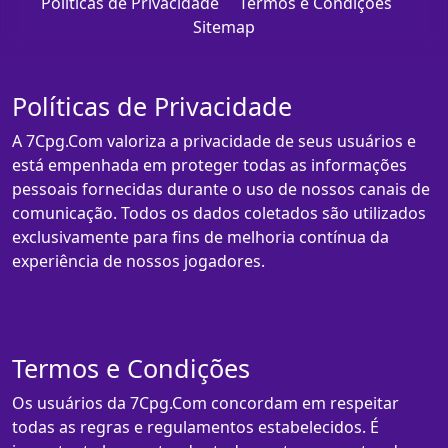
Políticas de Privacidade
Termos e Condições
Sitemap
Políticas de Privacidade
A 7Cpg.Com valoriza a privacidade de seus usuários e
está empenhada em proteger todas as informações
pessoais fornecidas durante o uso de nossos canais de
comunicação. Todos os dados coletados são utilizados
exclusivamente para fins de melhoria contínua da
experiência de nossos jogadores.
Termos e Condições
Os usuários da 7Cpg.Com concordam em respeitar
todas as regras e regulamentos estabelecidos. É