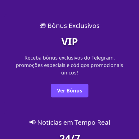
🎁 Bônus Exclusivos
VIP
Receba bônus exclusivos do Telegram,
promoções especiais e códigos promocionais
únicos!
Ver Bônus
📢 Notícias em Tempo Real
24/7