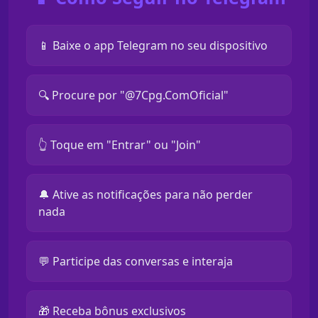
📱 Baixe o app Telegram no seu dispositivo
🔍 Procure por "@7Cpg.ComOficial"
👆 Toque em "Entrar" ou "Join"
🔔 Ative as notificações para não perder
nada
💬 Participe das conversas e interaja
🎁 Receba bônus exclusivos