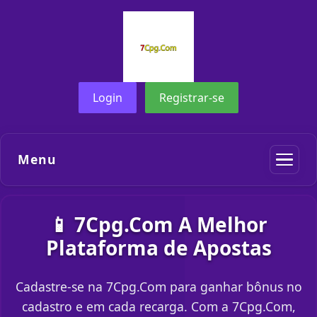
Login
Registrar-se
Menu
📱 7Cpg.Com A Melhor
Plataforma de Apostas
Cadastre-se na 7Cpg.Com para ganhar bônus no
cadastro e em cada recarga. Com a 7Cpg.Com,