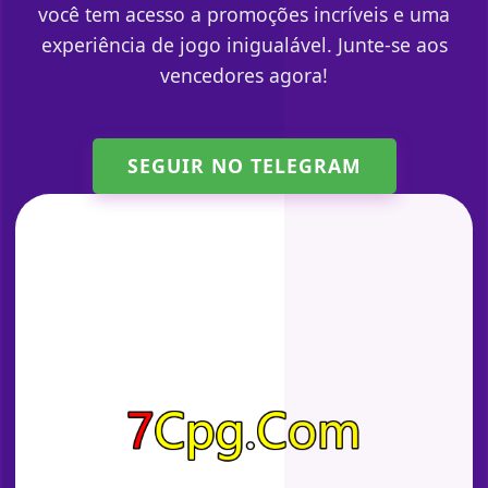
você tem acesso a promoções incríveis e uma
experiência de jogo inigualável. Junte-se aos
vencedores agora!
SEGUIR NO TELEGRAM