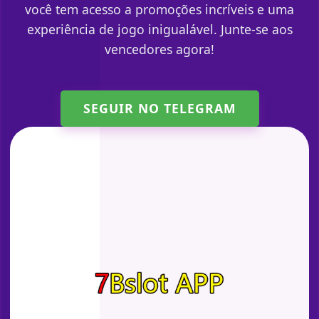
você tem acesso a promoções incríveis e uma
experiência de jogo inigualável. Junte-se aos
vencedores agora!
SEGUIR NO TELEGRAM