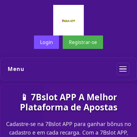
Login
Registrar-se
Menu
📱 7Bslot APP A Melhor
Plataforma de Apostas
Cadastre-se na 7Bslot APP para ganhar bônus no
cadastro e em cada recarga. Com a 7Bslot APP,