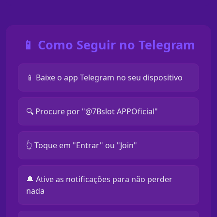
📱 Como Seguir no Telegram
📱 Baixe o app Telegram no seu dispositivo
🔍 Procure por "@7Bslot APPOficial"
👆 Toque em "Entrar" ou "Join"
🔔 Ative as notificações para não perder
nada