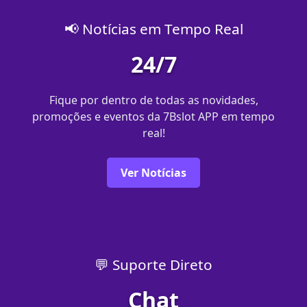
📢 Notícias em Tempo Real
24/7
Fique por dentro de todas as novidades,
promoções e eventos da 7Bslot APP em tempo
real!
Ver Notícias
💬 Suporte Direto
Chat