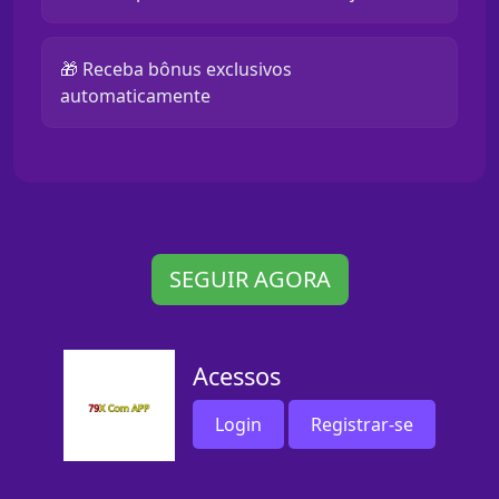
🎁 Receba bônus exclusivos
automaticamente
SEGUIR AGORA
Acessos
Login
Registrar-se