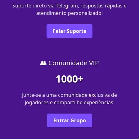
Suporte direto via Telegram, respostas rápidas e
atendimento personalizado!
Falar Suporte
👥 Comunidade VIP
1000+
Junte-se a uma comunidade exclusiva de
jogadores e compartilhe experiências!
Entrar Grupo