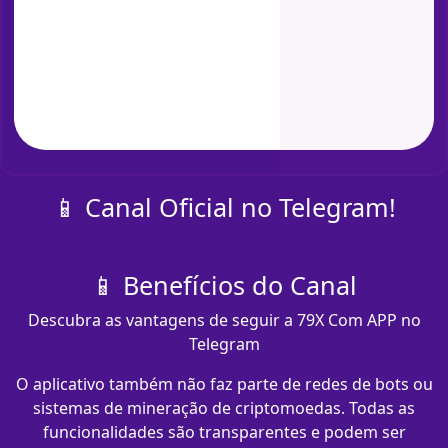
📱 Canal Oficial no Telegram!
📱 Benefícios do Canal
Descubra as vantagens de seguir a 79X Com APP no
Telegram
O aplicativo também não faz parte de redes de bots ou
sistemas de mineração de criptomoedas. Todas as
funcionalidades são transparentes e podem ser