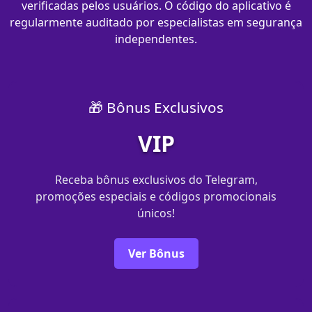
verificadas pelos usuários. O código do aplicativo é
regularmente auditado por especialistas em segurança
independentes.
🎁 Bônus Exclusivos
VIP
Receba bônus exclusivos do Telegram,
promoções especiais e códigos promocionais
únicos!
Ver Bônus