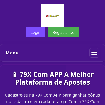
Login
Registrar-se
Menu
📱 79X Com APP A Melhor
Plataforma de Apostas
Cadastre-se na 79X Com APP para ganhar bônus
no cadastro e em cada recarga. Com a 79X Com