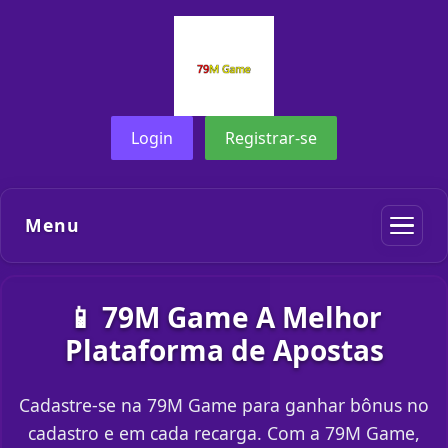
Login
Registrar-se
Menu
📱 79M Game A Melhor
Plataforma de Apostas
Cadastre-se na 79M Game para ganhar bônus no
cadastro e em cada recarga. Com a 79M Game,