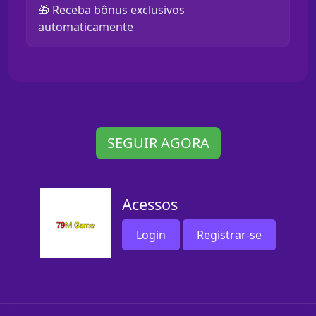
🎁 Receba bônus exclusivos
automaticamente
SEGUIR AGORA
Acessos
Login
Registrar-se