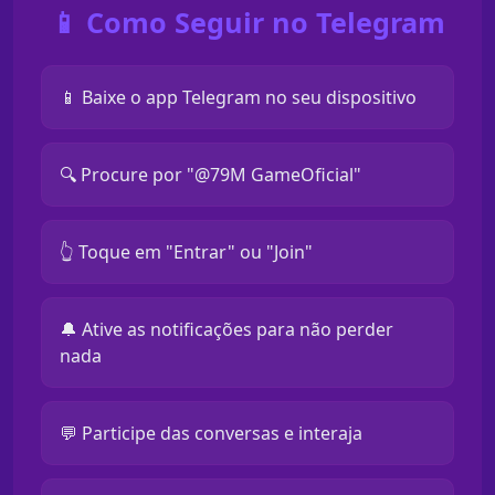
📱 Como Seguir no Telegram
📱 Baixe o app Telegram no seu dispositivo
🔍 Procure por "@79M GameOficial"
👆 Toque em "Entrar" ou "Join"
🔔 Ative as notificações para não perder
nada
💬 Participe das conversas e interaja