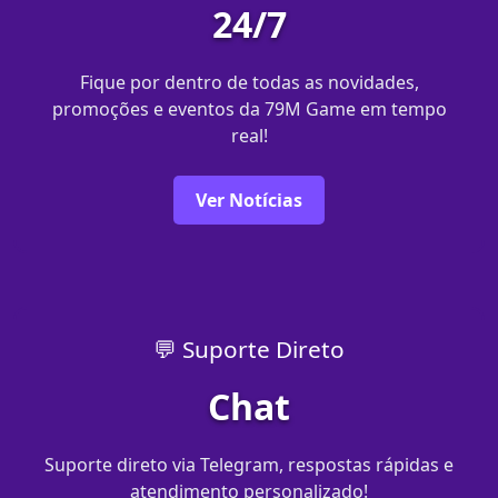
24/7
Fique por dentro de todas as novidades,
promoções e eventos da 79M Game em tempo
real!
Ver Notícias
💬 Suporte Direto
Chat
Suporte direto via Telegram, respostas rápidas e
atendimento personalizado!