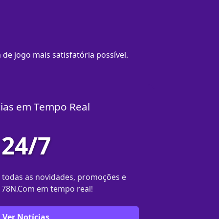
e jogo mais satisfatória possível.
cias em Tempo Real
24/7
e todas as novidades, promoções e
 78N.Com em tempo real!
Ver Notícias