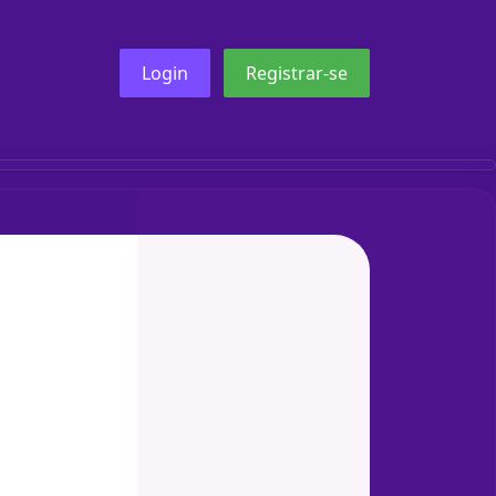
Login
Registrar-se