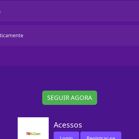
a
aticamente
SEGUIR AGORA
Acessos
Login
Registrar-se