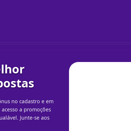
lhor
postas
ônus no cadastro e em
m acesso a promoções
ualável. Junte-se aos