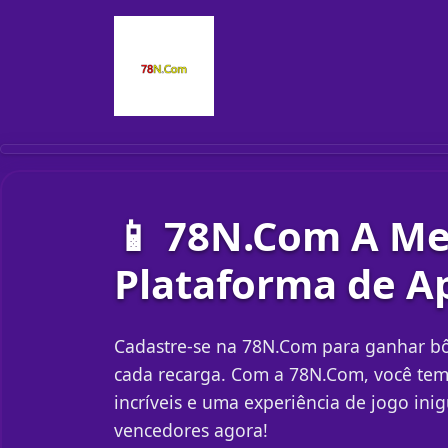
📱 78N.Com A Me
Plataforma de A
Cadastre-se na 78N.Com para ganhar b
cada recarga. Com a 78N.Com, você te
incríveis e uma experiência de jogo inig
vencedores agora!