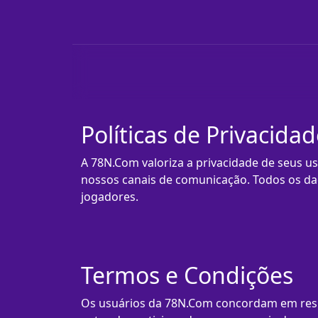
Políticas de Privacida
A 78N.Com valoriza a privacidade de seus 
nossos canais de comunicação. Todos os dad
jogadores.
Termos e Condições
Os usuários da 78N.Com concordam em respe