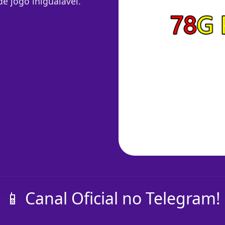
e jogo inigualável.
📱 Canal Oficial no Telegram!