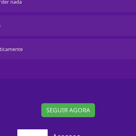
erder nada
a
aticamente
SEGUIR AGORA