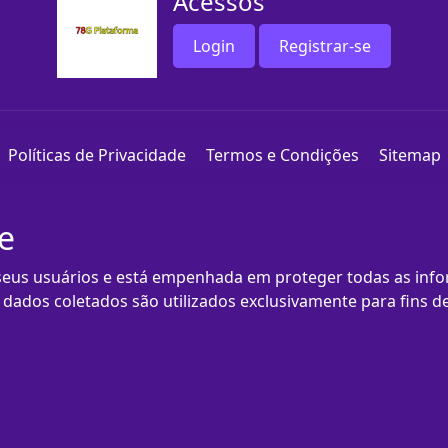
Acessos
Login
Registrar-se
Políticas de Privacidade
Termos e Condições
Sitemap
de
 seus usuários e está empenhada em proteger todas as inf
dados coletados são utilizados exclusivamente para fins d