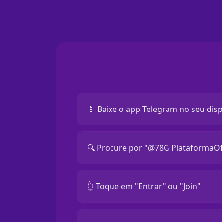
📱 Baixe o app Telegram no seu disp
🔍 Procure por "@78G PlataformaOfi
👆 Toque em "Entrar" ou "Join"