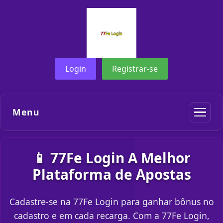
Login
Registrar-se
Menu
📱 77Fe Login A Melhor
Plataforma de Apostas
Cadastre-se na 77Fe Login para ganhar bônus no
cadastro e em cada recarga. Com a 77Fe Login,