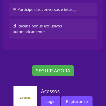
💬 Participe das conversas e interaja
🎁 Receba bônus exclusivos
automaticamente
SEGUIR AGORA
Acessos
Login
Registrar-se