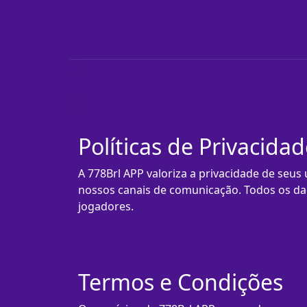
Políticas de Privacida
A 778Brl APP valoriza a privacidade de seu
nossos canais de comunicação. Todos os dad
jogadores.
Termos e Condições