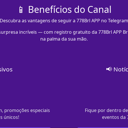
📱 Benefícios do Canal
Descubra as vantagens de seguir a 778Brl APP no Telegra
urpresa incríveis — com registro gratuito da 778Brl APP Br
na palma da sua mão.
sivos
📢 Notí
m, promoções especiais
Fique por dentro d
s únicos!
eventos da 