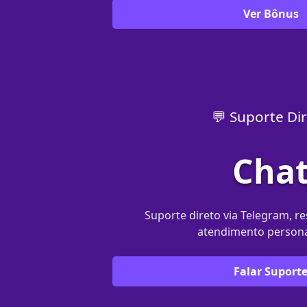
Ver Bônus
💬 Suporte Di
Cha
Suporte direto via Telegram, r
atendimento persona
Falar Suport