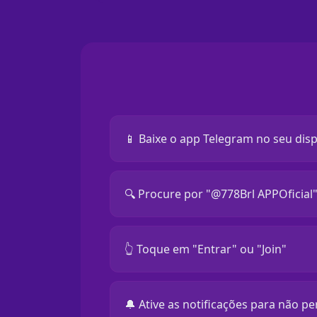
📱 Baixe o app Telegram no seu disp
🔍 Procure por "@778Brl APPOficial
👆 Toque em "Entrar" ou "Join"
🔔 Ative as notificações para não p