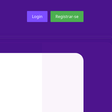
Login
Registrar-se