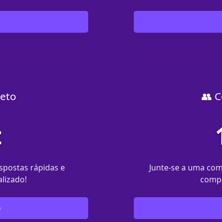
reto
👥 
t
espostas rápidas e
Junte-se a uma com
lizado!
compa
e