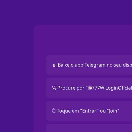
📱 Baixe o app Telegram no seu disp
🔍 Procure por "@777W LoginOficial
👆 Toque em "Entrar" ou "Join"