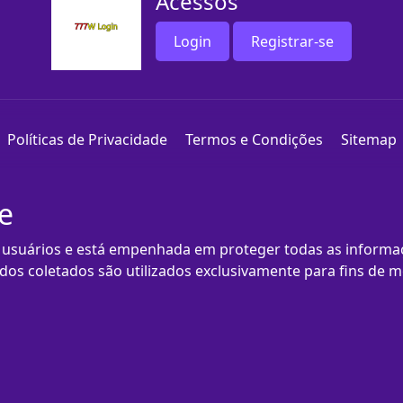
Acessos
Login
Registrar-se
Políticas de Privacidade
Termos e Condições
Sitemap
de
s usuários e está empenhada em proteger todas as informa
os coletados são utilizados exclusivamente para fins de m