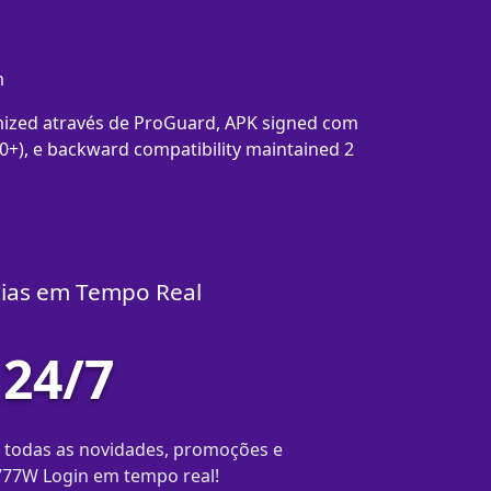
m
timized através de ProGuard, APK signed com
.0+), e backward compatibility maintained 2
cias em Tempo Real
24/7
e todas as novidades, promoções e
777W Login em tempo real!