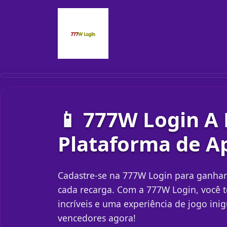
📱 777W Login A
Plataforma de A
Cadastre-se na 777W Login para ganhar
cada recarga. Com a 777W Login, você 
incríveis e uma experiência de jogo inig
vencedores agora!