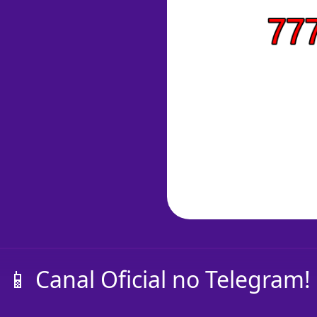
📱 Canal Oficial no Telegram!