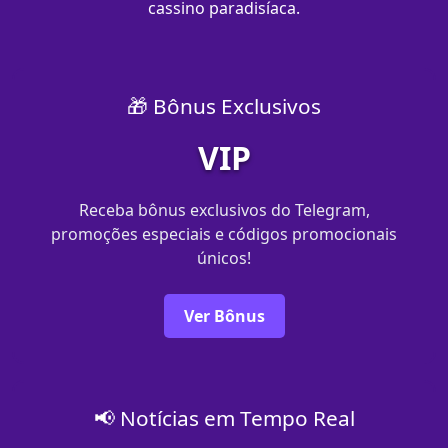
cassino paradisíaca.
🎁 Bônus Exclusivos
VIP
Receba bônus exclusivos do Telegram,
promoções especiais e códigos promocionais
únicos!
Ver Bônus
📢 Notícias em Tempo Real