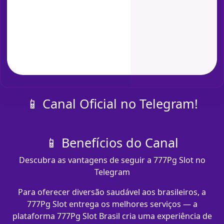
📱 Canal Oficial no Telegram!
📱 Benefícios do Canal
Descubra as vantagens de seguir a 777Pg Slot no
Telegram
Para oferecer diversão saudável aos brasileiros, a
777Pg Slot entrega os melhores serviços — a
plataforma 777Pg Slot Brasil cria uma experiência de