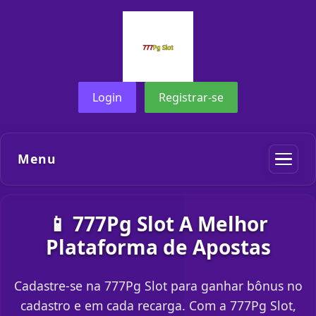
Login
Registrar-se
Menu
📱 777Pg Slot A Melhor
Plataforma de Apostas
Cadastre-se na 777Pg Slot para ganhar bônus no
cadastro e em cada recarga. Com a 777Pg Slot,