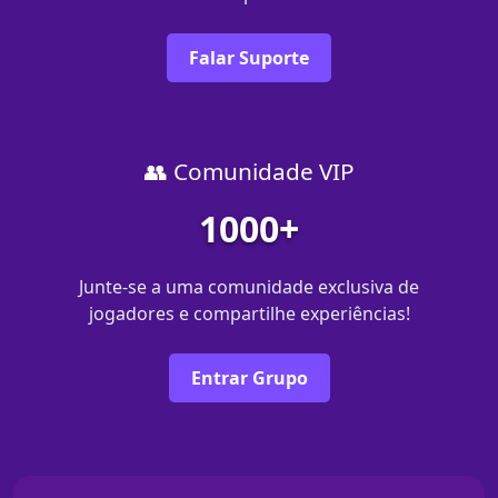
Falar Suporte
👥 Comunidade VIP
1000+
Junte-se a uma comunidade exclusiva de
jogadores e compartilhe experiências!
Entrar Grupo