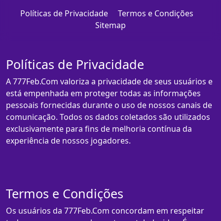
Políticas de Privacidade
Termos e Condições
Sitemap
Políticas de Privacidade
A 777Feb.Com valoriza a privacidade de seus usuários e
está empenhada em proteger todas as informações
pessoais fornecidas durante o uso de nossos canais de
comunicação. Todos os dados coletados são utilizados
exclusivamente para fins de melhoria contínua da
experiência de nossos jogadores.
Termos e Condições
Os usuários da 777Feb.Com concordam em respeitar