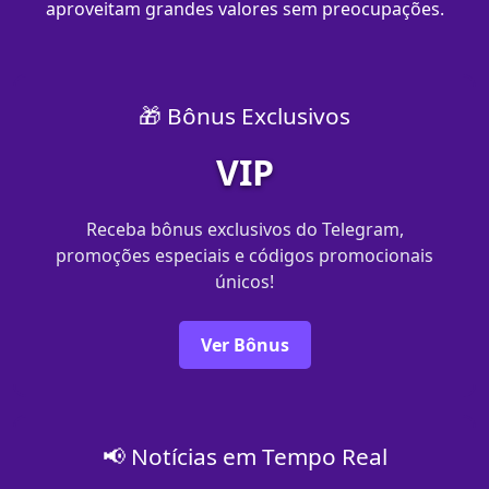
aproveitam grandes valores sem preocupações.
🎁 Bônus Exclusivos
VIP
Receba bônus exclusivos do Telegram,
promoções especiais e códigos promocionais
únicos!
Ver Bônus
📢 Notícias em Tempo Real