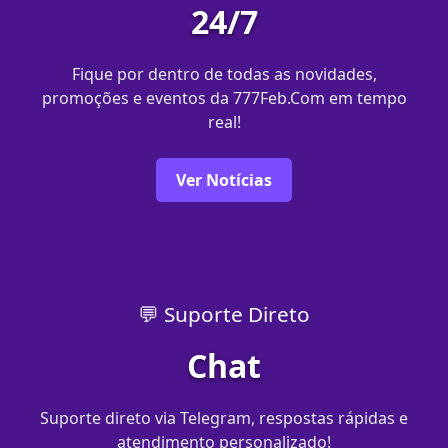
24/7
Fique por dentro de todas as novidades,
promoções e eventos da 777Feb.Com em tempo
real!
Ver Notícias
💬 Suporte Direto
Chat
Suporte direto via Telegram, respostas rápidas e
atendimento personalizado!