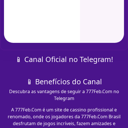
📱 Canal Oficial no Telegram!
📱 Benefícios do Canal
Descubra as vantagens de seguir a 777Feb.Com no
Telegram
A 777Feb.Com é um site de cassino profissional e
renomado, onde os jogadores da 777Feb.Com Brasil
desfrutam de jogos incríveis, fazem amizades e