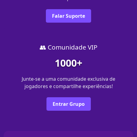
Falar Suporte
👥 Comunidade VIP
1000+
Junte-se a uma comunidade exclusiva de
jogadores e compartilhe experiências!
Entrar Grupo