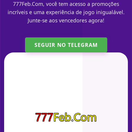
777Feb.Com, você tem acesso a promoções
incríveis e uma experiência de jogo inigualável.
Junte-se aos vencedores agora!
SEGUIR NO TELEGRAM