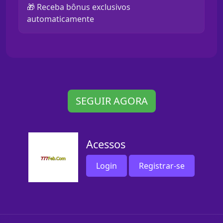
🎁 Receba bônus exclusivos
automaticamente
SEGUIR AGORA
Acessos
Login
Registrar-se