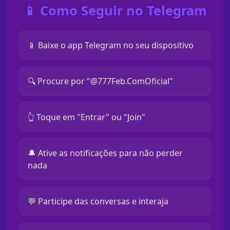
📱 Como Seguir no Telegram
📱 Baixe o app Telegram no seu dispositivo
🔍 Procure por "@777Feb.ComOficial"
👆 Toque em "Entrar" ou "Join"
🔔 Ative as notificações para não perder
nada
💬 Participe das conversas e interaja