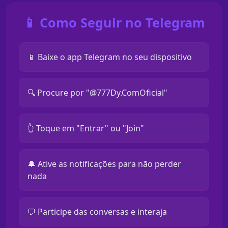
📱 Como Seguir no Telegram
📱 Baixe o app Telegram no seu dispositivo
🔍 Procure por "@777Dy.ComOficial"
👆 Toque em "Entrar" ou "Join"
🔔 Ative as notificações para não perder
nada
💬 Participe das conversas e interaja