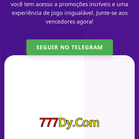
você tem acesso a promoções incríveis e uma
experiência de jogo inigualável. Junte-se aos
vencedores agora!
SEGUIR NO TELEGRAM