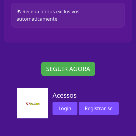
🎁 Receba bônus exclusivos
automaticamente
SEGUIR AGORA
Acessos
Login
Registrar-se