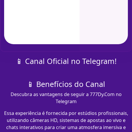
📱 Canal Oficial no Telegram!
📱 Benefícios do Canal
Descubra as vantagens de seguir a 777Dy.Com no
Telegram
Essa experiência é fornecida por estúdios profissionais,
utilizando câmeras HD, sistemas de apostas ao vivo e
chats interativos para criar uma atmosfera imersiva e