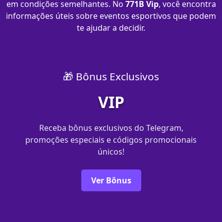
em condições semelhantes. No
771B Vip
, você encontra
informações úteis sobre eventos esportivos que podem
te ajudar a decidir.
🎁 Bônus Exclusivos
VIP
Receba bônus exclusivos do Telegram,
promoções especiais e códigos promocionais
únicos!
Ver Bônus