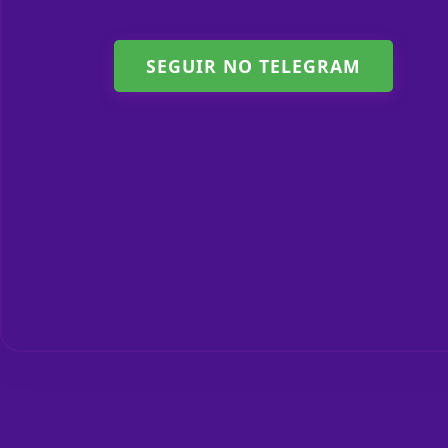
SEGUIR NO TELEGRAM