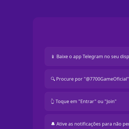
📱 Baixe o app Telegram no seu disp
🔍 Procure por "@7700GameOficial"
👆 Toque em "Entrar" ou "Join"
🔔 Ative as notificações para não p