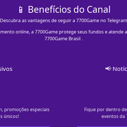
📱 Benefícios do Canal
Descubra as vantagens de seguir a 7700Game no Telegra
imento online, a 7700Game protege seus fundos e atende a
7700Game Brasil .
sivos
📢 Notí
m, promoções especiais
Fique por dentro d
s únicos!
eventos da