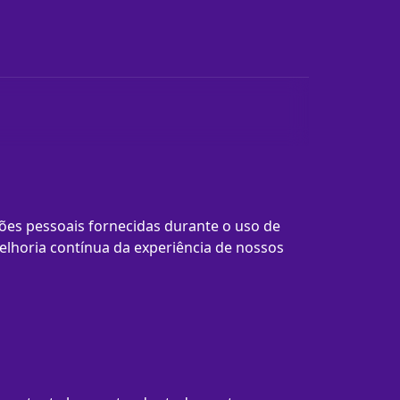
ões pessoais fornecidas durante o uso de
elhoria contínua da experiência de nossos