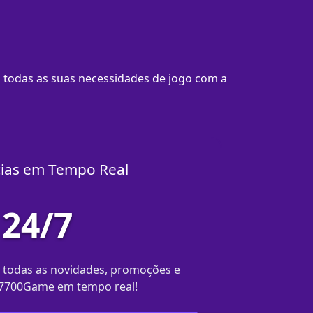
m
 todas as suas necessidades de jogo com a
cias em Tempo Real
24/7
e todas as novidades, promoções e
 7700Game em tempo real!