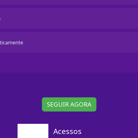
a
aticamente
SEGUIR AGORA
Acessos