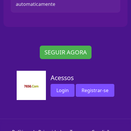
automaticamente
SEGUIR AGORA
Acessos
Login
Registrar-se