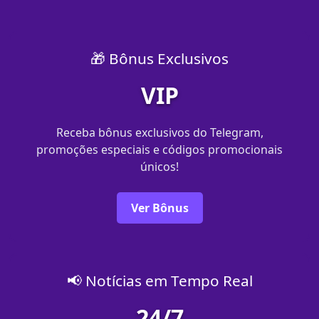
🎁 Bônus Exclusivos
VIP
Receba bônus exclusivos do Telegram,
promoções especiais e códigos promocionais
únicos!
Ver Bônus
📢 Notícias em Tempo Real
24/7