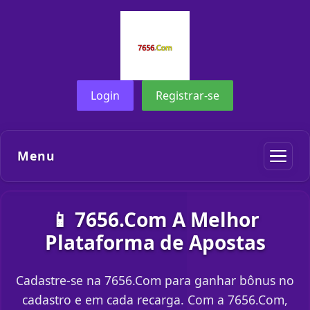
Login
Registrar-se
Menu
📱 7656.Com A Melhor
Plataforma de Apostas
Cadastre-se na 7656.Com para ganhar bônus no
cadastro e em cada recarga. Com a 7656.Com,