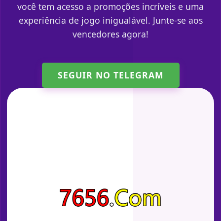
você tem acesso a promoções incríveis e uma
experiência de jogo inigualável. Junte-se aos
vencedores agora!
SEGUIR NO TELEGRAM