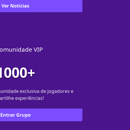
Ver Notícias
Comunidade VIP
1000+
unidade exclusiva de jogadores e
rtilhe experiências!
Entrar Grupo