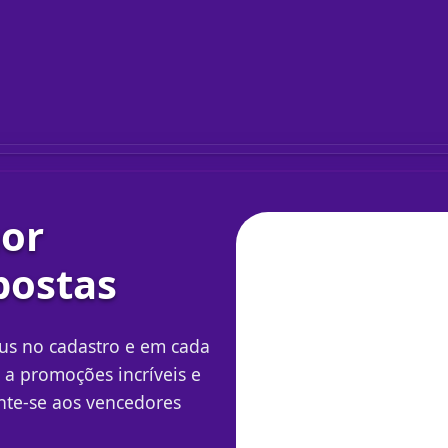
hor
postas
us no cadastro e em cada
 a promoções incríveis e
unte-se aos vencedores