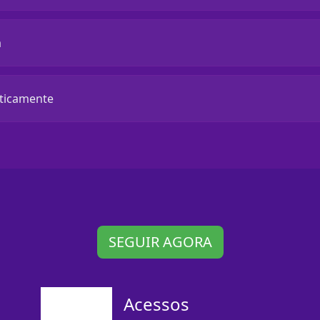
a
aticamente
SEGUIR AGORA
Acessos