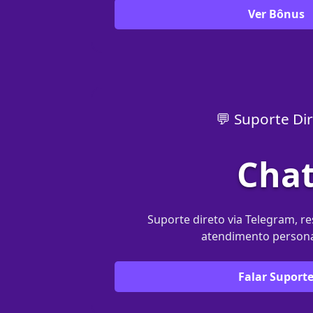
Ver Bônus
💬 Suporte Di
Cha
Suporte direto via Telegram, r
atendimento persona
Falar Suport