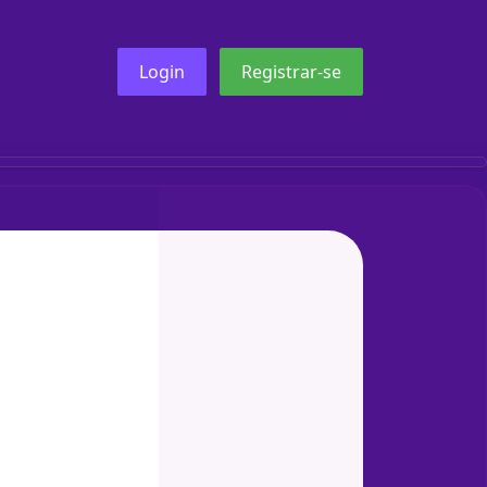
Login
Registrar-se