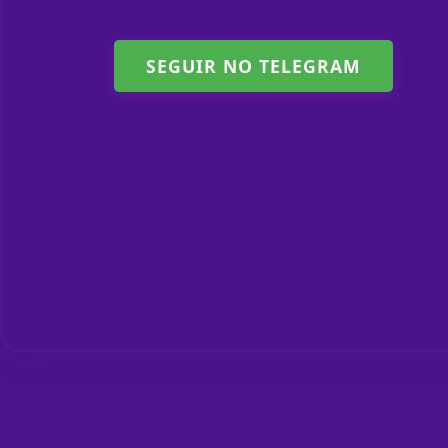
SEGUIR NO TELEGRAM