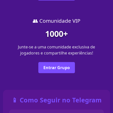
👥 Comunidade VIP
1000+
Junte-se a uma comunidade exclusiva de
jogadores e compartilhe experiências!
Entrar Grupo
📱 Como Seguir no Telegram