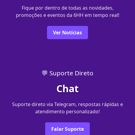
Fique por dentro de todas as novidades,
promoções e eventos da 6HH em tempo real!
Ver Notícias
💬 Suporte Direto
Chat
Suporte direto via Telegram, respostas rápidas e
atendimento personalizado!
Falar Suporte