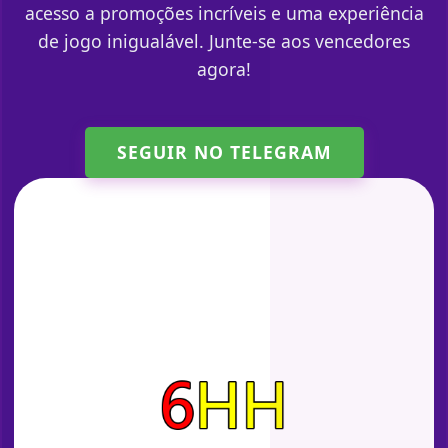
acesso a promoções incríveis e uma experiência
de jogo inigualável. Junte-se aos vencedores
agora!
SEGUIR NO TELEGRAM