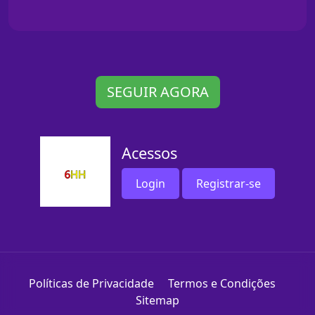
SEGUIR AGORA
Acessos
Login
Registrar-se
Políticas de Privacidade
Termos e Condições
Sitemap