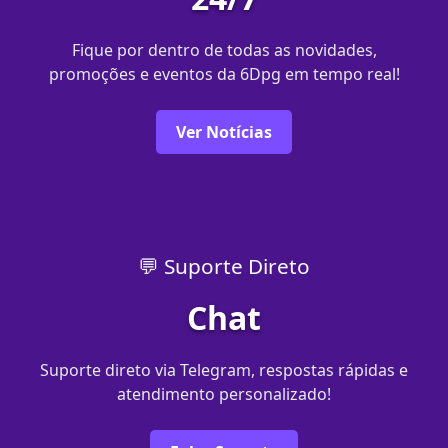
Fique por dentro de todas as novidades,
promoções e eventos da 6Dpg em tempo real!
Ver Notícias
💬 Suporte Direto
Chat
Suporte direto via Telegram, respostas rápidas e
atendimento personalizado!