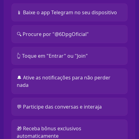
📱 Baixe o app Telegram no seu dispositivo
🔍 Procure por "@6DpgOficial"
👆 Toque em "Entrar" ou "Join"
🔔 Ative as notificações para não perder
nada
💬 Participe das conversas e interaja
🎁 Receba bônus exclusivos
automaticamente