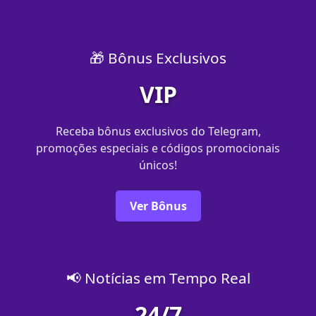
🎁 Bônus Exclusivos
VIP
Receba bônus exclusivos do Telegram,
promoções especiais e códigos promocionais
únicos!
Ver Bônus
📢 Notícias em Tempo Real
24/7