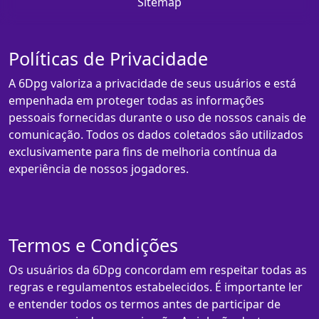
Sitemap
Políticas de Privacidade
A 6Dpg valoriza a privacidade de seus usuários e está
empenhada em proteger todas as informações
pessoais fornecidas durante o uso de nossos canais de
comunicação. Todos os dados coletados são utilizados
exclusivamente para fins de melhoria contínua da
experiência de nossos jogadores.
Termos e Condições
Os usuários da 6Dpg concordam em respeitar todas as
regras e regulamentos estabelecidos. É importante ler
e entender todos os termos antes de participar de