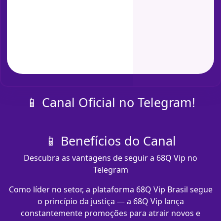
📱 Canal Oficial no Telegram!
📱 Benefícios do Canal
Descubra as vantagens de seguir a 68Q Vip no
Telegram
Como líder no setor, a plataforma 68Q Vip Brasil segue
o princípio da justiça — a 68Q Vip lança
constantemente promoções para atrair novos e