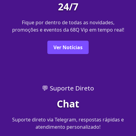
24/7
Fique por dentro de todas as novidades,
promoções e eventos da 68Q Vip em tempo real!
Ver Notícias
💬 Suporte Direto
Chat
Suporte direto via Telegram, respostas rápidas e
atendimento personalizado!