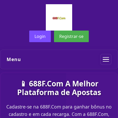
Login
Registrar-se
Menu
📱 688F.Com A Melhor
Plataforma de Apostas
Cadastre-se na 688F.Com para ganhar bônus no
cadastro e em cada recarga. Com a 688F.Com,