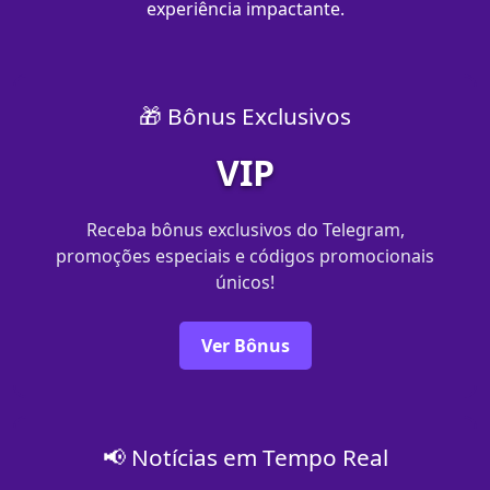
experiência impactante.
🎁 Bônus Exclusivos
VIP
Receba bônus exclusivos do Telegram,
promoções especiais e códigos promocionais
únicos!
Ver Bônus
📢 Notícias em Tempo Real