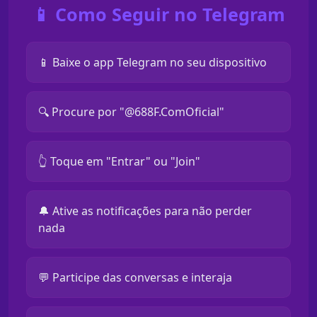
📱 Como Seguir no Telegram
📱 Baixe o app Telegram no seu dispositivo
🔍 Procure por "@688F.ComOficial"
👆 Toque em "Entrar" ou "Join"
🔔 Ative as notificações para não perder
nada
💬 Participe das conversas e interaja