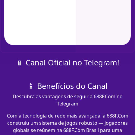
📱 Canal Oficial no Telegram!
📱 Benefícios do Canal
Descubra as vantagens de seguir a 688F.Com no
Telegram
Com a tecnologia de rede mais avançada, a 688F.Com
construiu um sistema de jogos robusto — jogadores
globais se reúnem na 688F.Com Brasil para uma