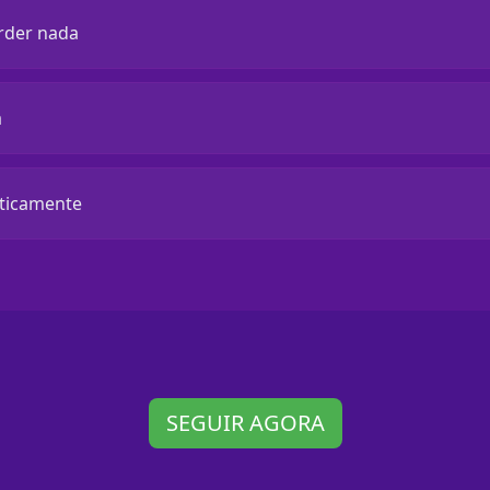
erder nada
a
aticamente
SEGUIR AGORA