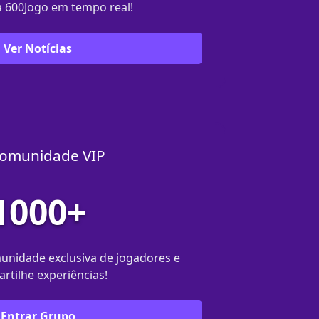
a 600Jogo em tempo real!
Ver Notícias
Comunidade VIP
1000+
unidade exclusiva de jogadores e
rtilhe experiências!
Entrar Grupo