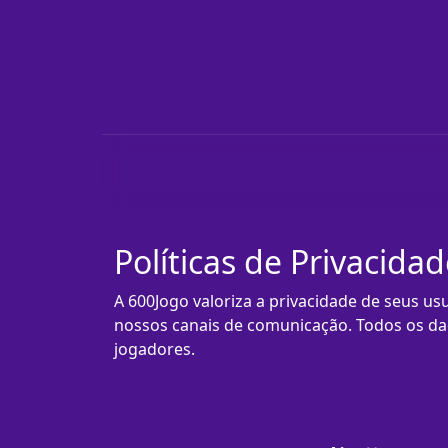
Políticas de Privacida
A 600Jogo valoriza a privacidade de seus u
nossos canais de comunicação. Todos os dad
jogadores.