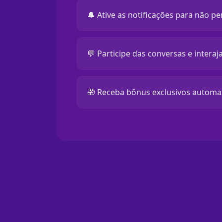
🔔 Ative as notificações para não p
💬 Participe das conversas e interaj
🎁 Receba bônus exclusivos autom