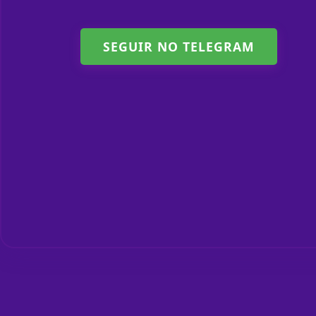
SEGUIR NO TELEGRAM