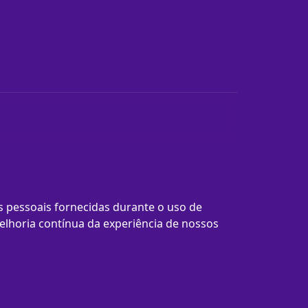
s pessoais fornecidas durante o uso de
elhoria contínua da experiência de nossos