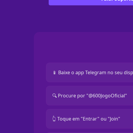
📱 Baixe o app Telegram no seu disp
🔍 Procure por "@600JogoOficial"
👆 Toque em "Entrar" ou "Join"