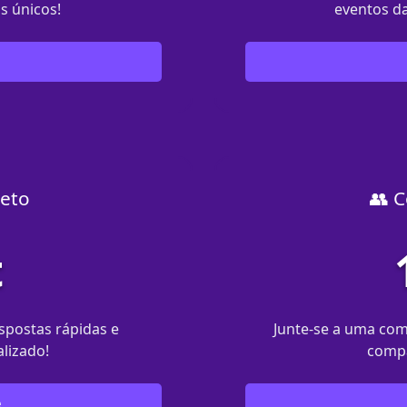
s únicos!
eventos d
reto
👥 
t
espostas rápidas e
Junte-se a uma com
lizado!
compa
e