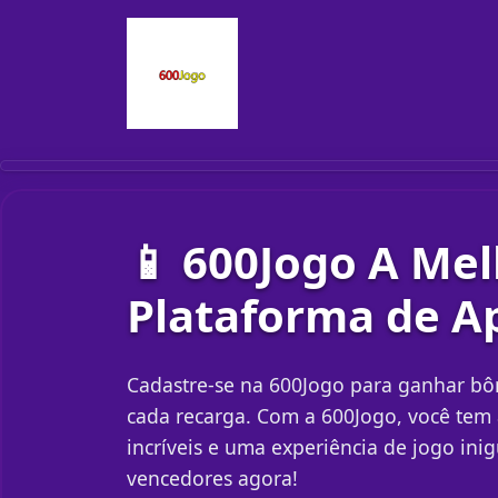
📱 600Jogo A Me
Plataforma de A
Cadastre-se na 600Jogo para ganhar bô
cada recarga. Com a 600Jogo, você tem
incríveis e uma experiência de jogo inig
vencedores agora!