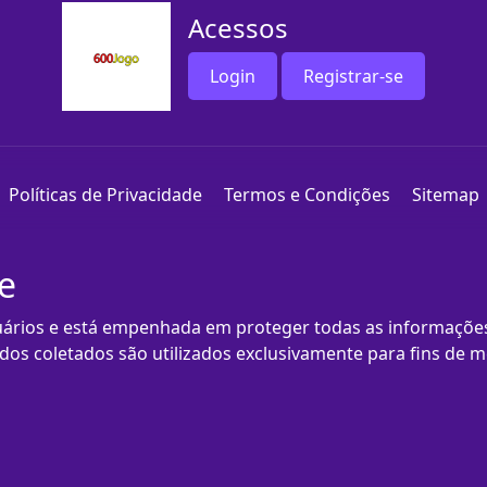
Acessos
Login
Registrar-se
Políticas de Privacidade
Termos e Condições
Sitemap
de
suários e está empenhada em proteger todas as informaçõe
os coletados são utilizados exclusivamente para fins de m