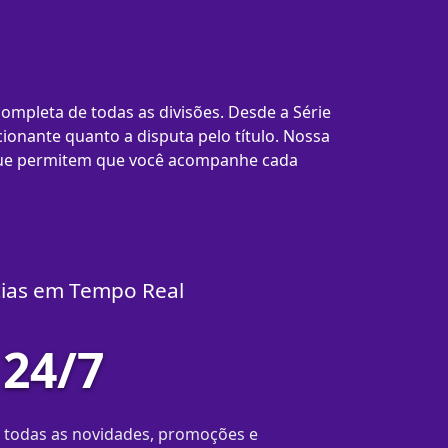
ompleta de todas as divisões. Desde a Série
cionante quanto a disputa pelo título. Nossa
o que permitem que você acompanhe cada
cias em Tempo Real
24/7
e todas as novidades, promoções e