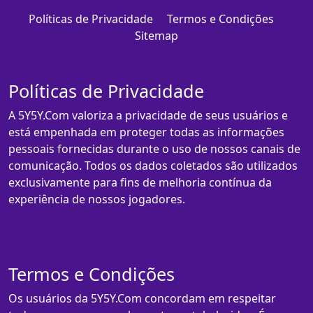
Políticas de Privacidade
Termos e Condições
Sitemap
Políticas de Privacidade
A 5Y5Y.Com valoriza a privacidade de seus usuários e
está empenhada em proteger todas as informações
pessoais fornecidas durante o uso de nossos canais de
comunicação. Todos os dados coletados são utilizados
exclusivamente para fins de melhoria contínua da
experiência de nossos jogadores.
Termos e Condições
Os usuários da 5Y5Y.Com concordam em respeitar