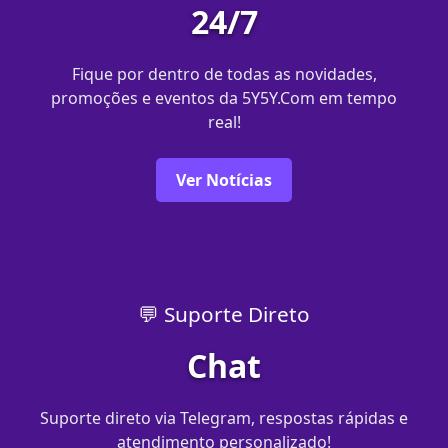
24/7
Fique por dentro de todas as novidades,
promoções e eventos da 5Y5Y.Com em tempo
real!
Ver Notícias
💬 Suporte Direto
Chat
Suporte direto via Telegram, respostas rápidas e
atendimento personalizado!