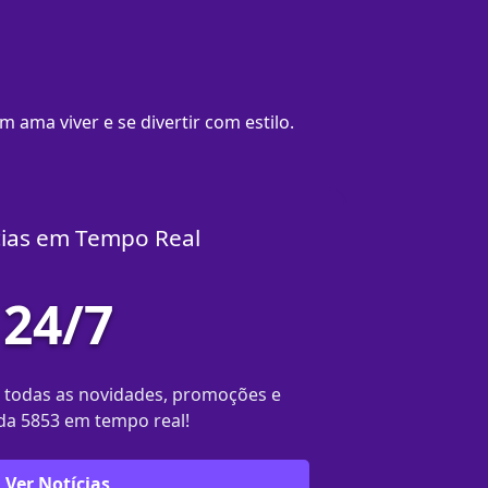
 ama viver e se divertir com estilo.
cias em Tempo Real
24/7
e todas as novidades, promoções e
da 5853 em tempo real!
Ver Notícias