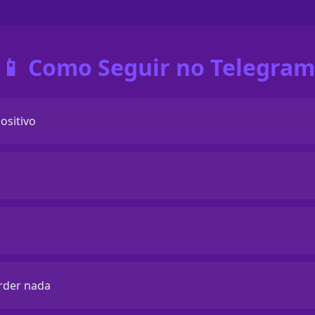
📱 Como Seguir no Telegram
ositivo
erder nada