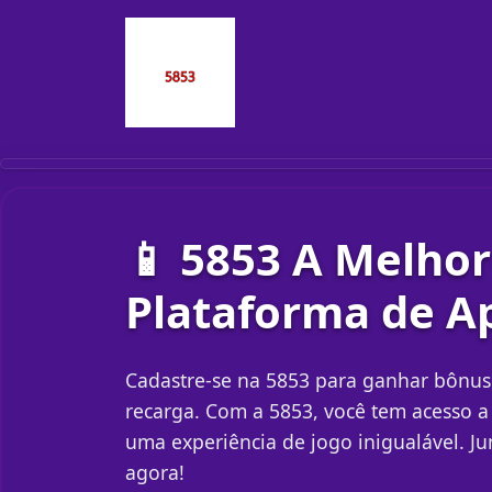
📱 5853 A Melhor
Plataforma de A
Cadastre-se na 5853 para ganhar bônus
recarga. Com a 5853, você tem acesso a
uma experiência de jogo inigualável. J
agora!