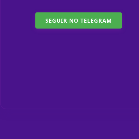
SEGUIR NO TELEGRAM