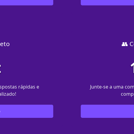
reto
👥 
t
espostas rápidas e
Junte-se a uma com
lizado!
compa
e