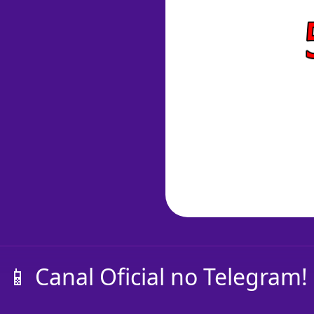
📱 Canal Oficial no Telegram!