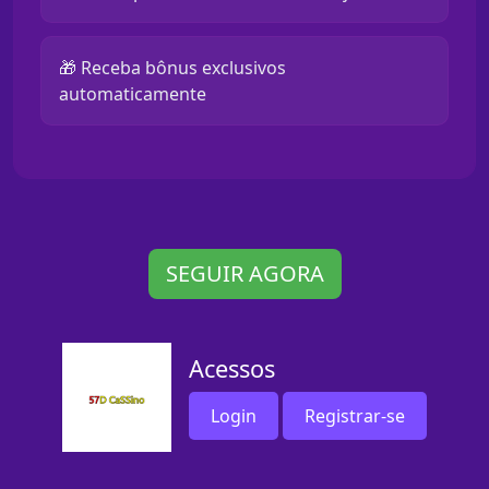
🎁 Receba bônus exclusivos
automaticamente
SEGUIR AGORA
Acessos
Login
Registrar-se