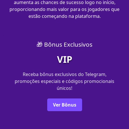
aumenta as chances de sucesso logo no início,
proporcionando mais valor para os jogadores que
estão começando na plataforma.
🎁 Bônus Exclusivos
VIP
Receba bônus exclusivos do Telegram,
promoções especiais e códigos promocionais
únicos!
Ver Bônus