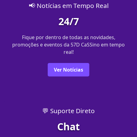
📢 Notícias em Tempo Real
24/7
Fique por dentro de todas as novidades,
promoções e eventos da 57D CaSSino em tempo
real!
Ver Notícias
💬 Suporte Direto
Chat