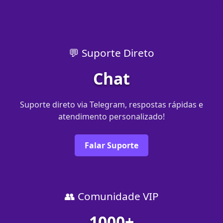
💬 Suporte Direto
Chat
Suporte direto via Telegram, respostas rápidas e
atendimento personalizado!
Falar Suporte
👥 Comunidade VIP
1000+