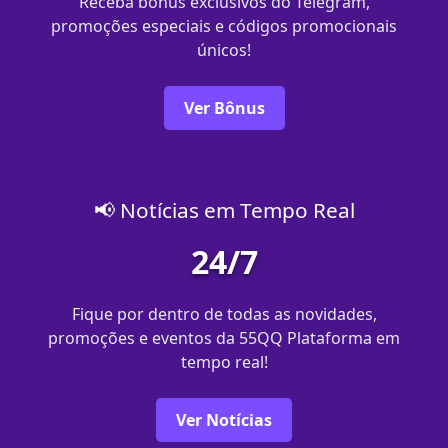
Receba bônus exclusivos do Telegram,
promoções especiais e códigos promocionais
únicos!
Ver Bônus
📢 Notícias em Tempo Real
24/7
Fique por dentro de todas as novidades,
promoções e eventos da 55QQ Plataforma em
tempo real!
Ver Notícias