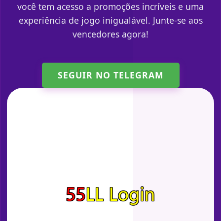
você tem acesso a promoções incríveis e uma
experiência de jogo inigualável. Junte-se aos
vencedores agora!
SEGUIR NO TELEGRAM