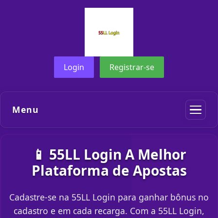
Login
Registrar-se
Menu
📱 55LL Login A Melhor
Plataforma de Apostas
Cadastre-se na 55LL Login para ganhar bônus no
cadastro e em cada recarga. Com a 55LL Login,