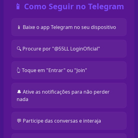
📱 Como Seguir no Telegram
📱 Baixe o app Telegram no seu dispositivo
🔍 Procure por "@55LL LoginOficial"
👆 Toque em "Entrar" ou "Join"
🔔 Ative as notificações para não perder
nada
💬 Participe das conversas e interaja