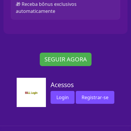
🎁 Receba bônus exclusivos
automaticamente
SEGUIR AGORA
Acessos
Login
Registrar-se