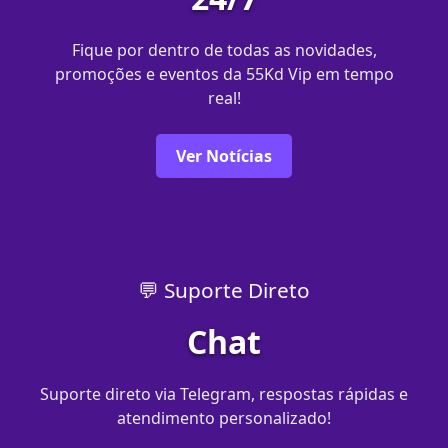
Fique por dentro de todas as novidades,
promoções e eventos da 55Kd Vip em tempo
real!
Ver Notícias
💬 Suporte Direto
Chat
Suporte direto via Telegram, respostas rápidas e
atendimento personalizado!