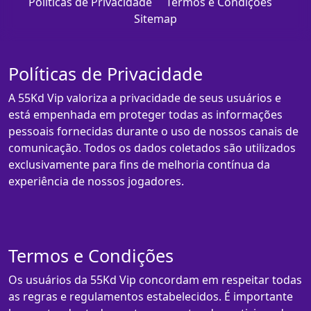
Políticas de Privacidade
Termos e Condições
Sitemap
Políticas de Privacidade
A 55Kd Vip valoriza a privacidade de seus usuários e
está empenhada em proteger todas as informações
pessoais fornecidas durante o uso de nossos canais de
comunicação. Todos os dados coletados são utilizados
exclusivamente para fins de melhoria contínua da
experiência de nossos jogadores.
Termos e Condições
Os usuários da 55Kd Vip concordam em respeitar todas
as regras e regulamentos estabelecidos. É importante