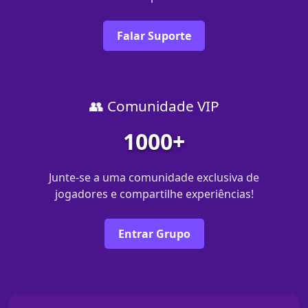
Falar Suporte
👥 Comunidade VIP
1000+
Junte-se a uma comunidade exclusiva de
jogadores e compartilhe experiências!
Entrar Grupo