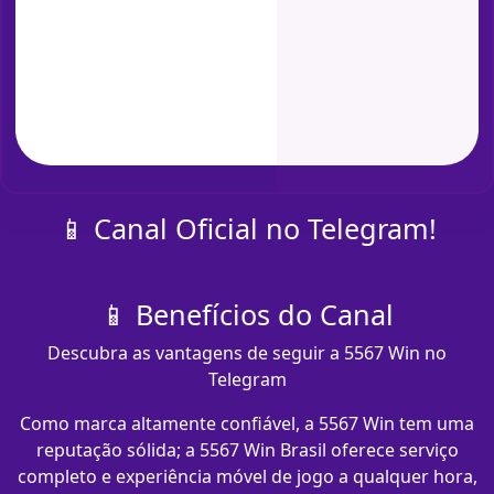
📱 Canal Oficial no Telegram!
📱 Benefícios do Canal
Descubra as vantagens de seguir a 5567 Win no
Telegram
Como marca altamente confiável, a 5567 Win tem uma
reputação sólida; a 5567 Win Brasil oferece serviço
completo e experiência móvel de jogo a qualquer hora,