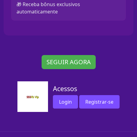
🎁 Receba bônus exclusivos
automaticamente
SEGUIR AGORA
Acessos
Login
Registrar-se