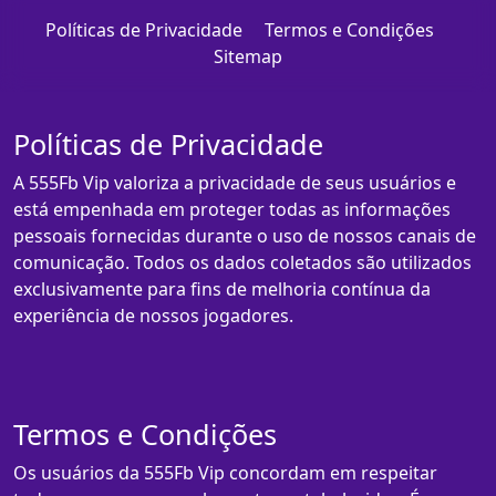
Políticas de Privacidade
Termos e Condições
Sitemap
Políticas de Privacidade
A 555Fb Vip valoriza a privacidade de seus usuários e
está empenhada em proteger todas as informações
pessoais fornecidas durante o uso de nossos canais de
comunicação. Todos os dados coletados são utilizados
exclusivamente para fins de melhoria contínua da
experiência de nossos jogadores.
Termos e Condições
Os usuários da 555Fb Vip concordam em respeitar