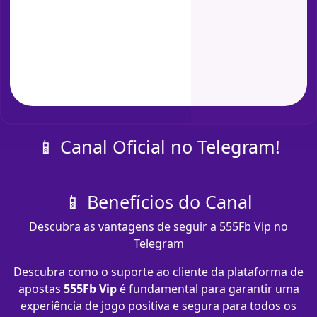
📱 Canal Oficial no Telegram!
📱 Benefícios do Canal
Descubra as vantagens de seguir a 555Fb Vip no
Telegram
Descubra como o suporte ao cliente da plataforma de
apostas
555Fb Vip
é fundamental para garantir uma
experiência de jogo positiva e segura para todos os