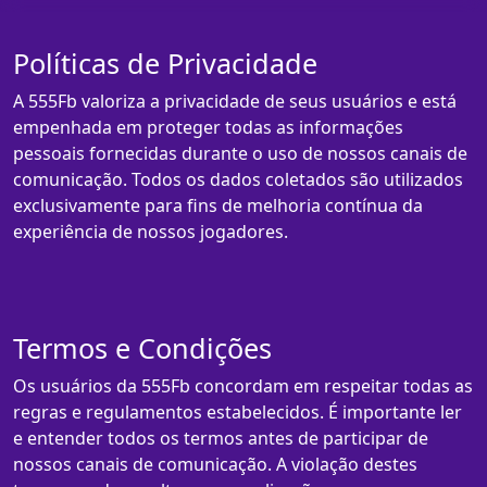
Políticas de Privacidade
A 555Fb valoriza a privacidade de seus usuários e está
empenhada em proteger todas as informações
pessoais fornecidas durante o uso de nossos canais de
comunicação. Todos os dados coletados são utilizados
exclusivamente para fins de melhoria contínua da
experiência de nossos jogadores.
Termos e Condições
Os usuários da 555Fb concordam em respeitar todas as
regras e regulamentos estabelecidos. É importante ler
e entender todos os termos antes de participar de
nossos canais de comunicação. A violação destes