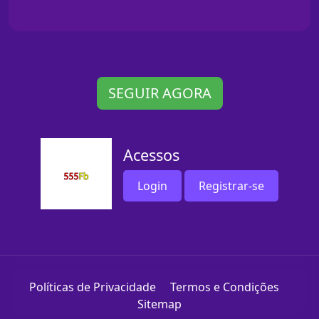
SEGUIR AGORA
Acessos
Login
Registrar-se
Políticas de Privacidade
Termos e Condições
Sitemap