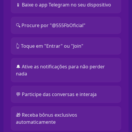
📱 Baixe o app Telegram no seu dispositivo
🔍 Procure por "@555FbOficial"
👆 Toque em "Entrar" ou "Join"
🔔 Ative as notificações para não perder
nada
💬 Participe das conversas e interaja
🎁 Receba bônus exclusivos
automaticamente