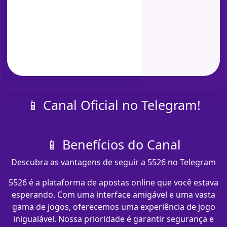
📱 Canal Oficial no Telegram!
📱 Benefícios do Canal
Descubra as vantagens de seguir a 5526 no Telegram
5526 é a plataforma de apostas online que você estava
esperando. Com uma interface amigável e uma vasta
gama de jogos, oferecemos uma experiência de jogo
inigualável. Nossa prioridade é garantir segurança e