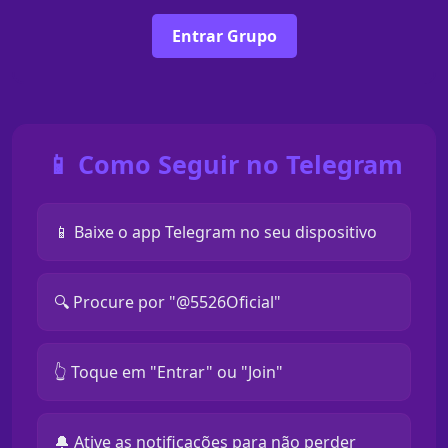
Entrar Grupo
📱 Como Seguir no Telegram
📱 Baixe o app Telegram no seu dispositivo
🔍 Procure por "@5526Oficial"
👆 Toque em "Entrar" ou "Join"
🔔 Ative as notificações para não perder