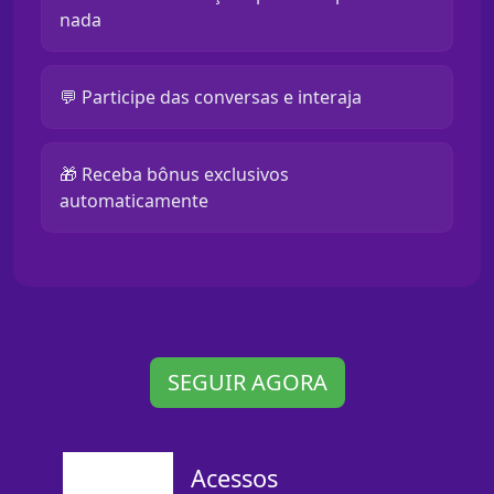
nada
💬 Participe das conversas e interaja
🎁 Receba bônus exclusivos
automaticamente
SEGUIR AGORA
Acessos