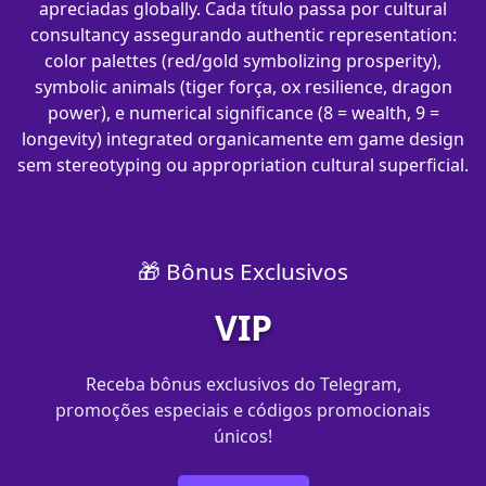
apreciadas globally. Cada título passa por cultural
consultancy assegurando authentic representation:
color palettes (red/gold symbolizing prosperity),
symbolic animals (tiger força, ox resilience, dragon
power), e numerical significance (8 = wealth, 9 =
longevity) integrated organicamente em game design
sem stereotyping ou appropriation cultural superficial.
🎁 Bônus Exclusivos
VIP
Receba bônus exclusivos do Telegram,
promoções especiais e códigos promocionais
únicos!