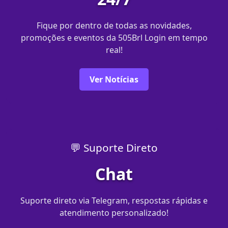
Fique por dentro de todas as novidades,
promoções e eventos da 505Brl Login em tempo
real!
Ver Notícias
💬 Suporte Direto
Chat
Suporte direto via Telegram, respostas rápidas e
atendimento personalizado!