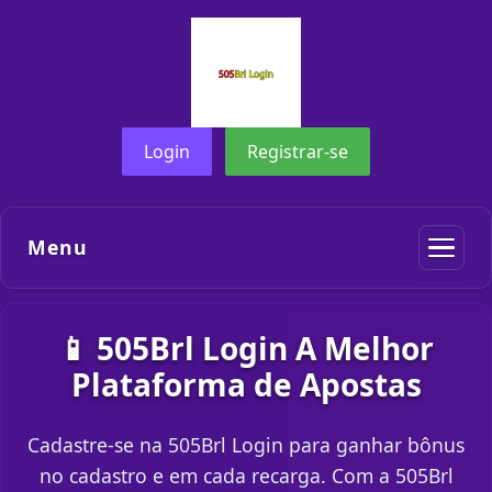
Login
Registrar-se
Menu
📱 505Brl Login A Melhor
Plataforma de Apostas
Cadastre-se na 505Brl Login para ganhar bônus
no cadastro e em cada recarga. Com a 505Brl